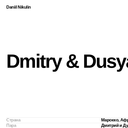
Daniil Nikulin
Dmitry & Dusya
Страна
Марокко, Африка
Пара
Дмитрий и Дуся
Локация
Марракеш
Дата
2025