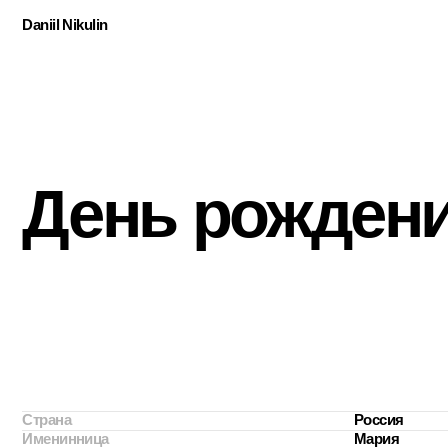
Daniil Nikulin
День рождения
Страна
Россия
Именинница
Мария
Локация
Москва
Дата
2025