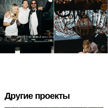
Меню
Связь
Главная
Telegram
Портфолио
Inst
Биография
dan-nikulin@mail.ru
Контакты
+7 (909) 229-95-70
Daniil Nikulin
®
ALL RIGHTS RESERVED ©2026
КОНФИДЕНЦИАЛЬНОСТЬ
РАЗРАБОТКА САЙТА